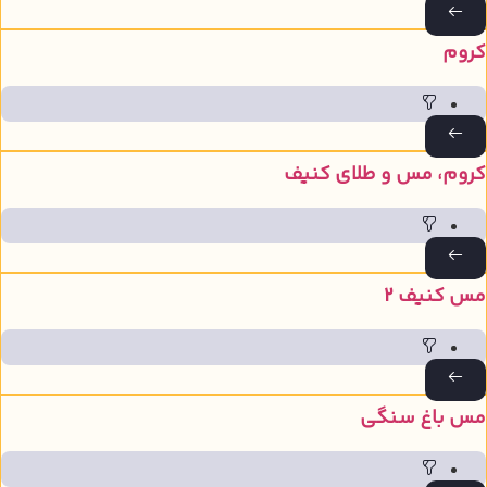
روم
روم، مس و طلای کنیف
س کنیف 2
س باغ سنگی