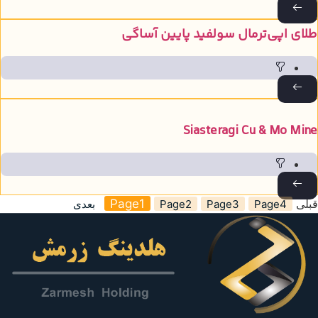
لای اپی‌ترمال سولفید پایین آساگی
Siasteragi Cu & Mo Min
بلی
1
Page
4
Page
3
Page
2
Page
بعدی