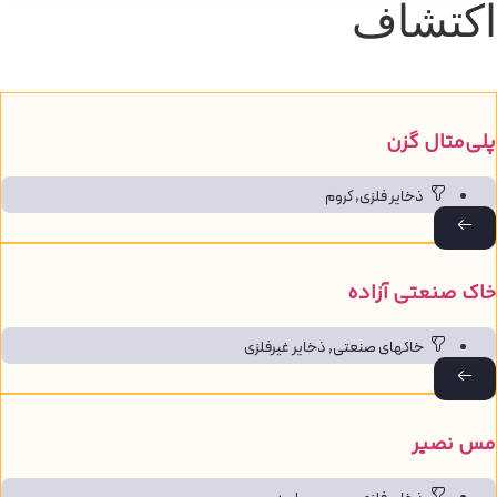
کتشاف
لی‌متال گزن
ذخایر فلزی
,
کروم
اک صنعتی آزاده
خاک‎های صنعتی
,
ذخایر غیرفلزی
س نصیر