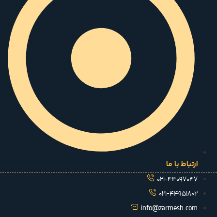
ارتباط با ما
021-44097047
021-44951802
info@zarmesh.com