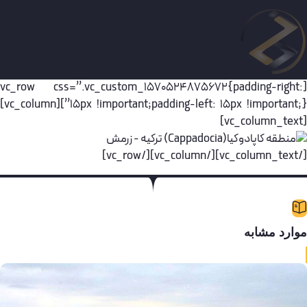
[vc_row css=”.vc_custom_1570524875672{padding-right
15px !important;padding-left: 15px !important;}”][vc_column]
[/vc_column_text]
وارد مشابه