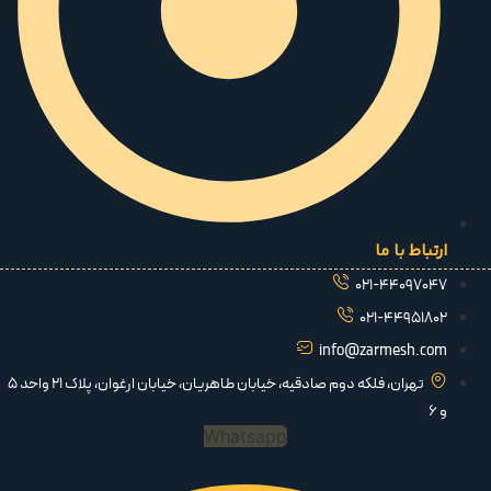
ارتباط با ما
021-44097047
021-44951802
info@zarmesh.com
تهران، فلکه دوم صادقیه، خیابان طاهریان، خیابان ارغوان، پلاک 21 واحد 5
و 6
Whatsapp