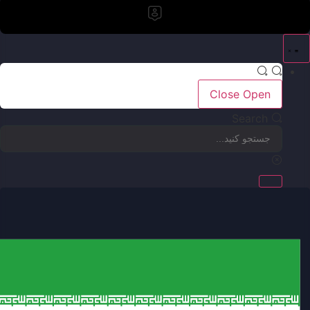
Close
Open
Search