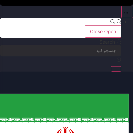
Close
Open
Search