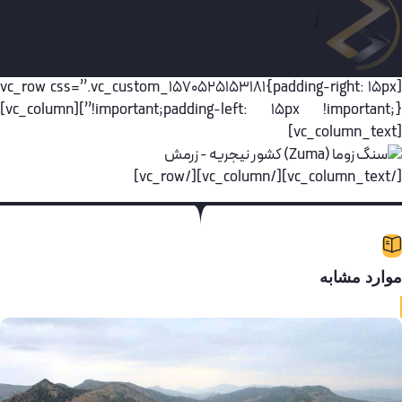
[vc_row css=”.vc_custom_1570525153181{padding-right: 15p
!important;padding-left: 15px !important;}”][vc_column]
[/vc_column_text]
وارد مشابه