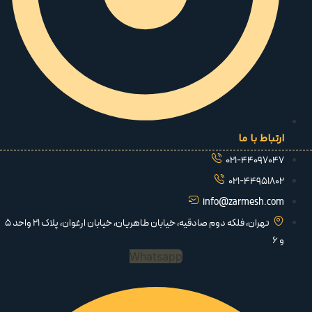
ارتباط با ما
021-44097047
021-44951802
info@zarmesh.com
تهران، فلکه دوم صادقیه، خیابان طاهریان، خیابان ارغوان، پلاک 21 واحد 5
و 6
Whatsapp