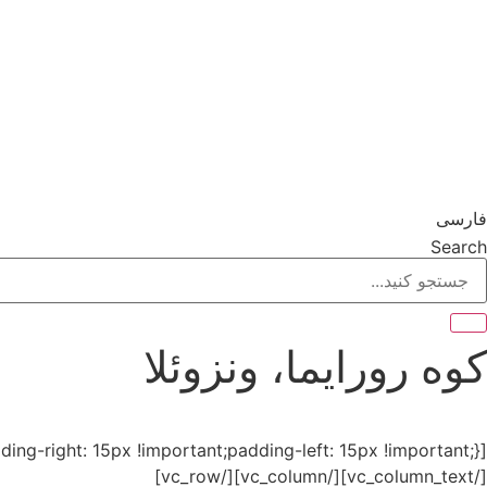
فارسی
Search
کوه رورایما، ونزوئلا
[vc_row css=”.vc_custom_1570524094534{padding-right: 15px !important;padding-left: 15px !important;}”][vc_column][vc_column_text]
[/vc_column_text][/vc_column][/vc_row]