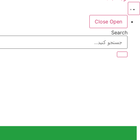
Close
Open
Search