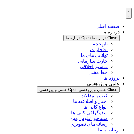
پرش
به
محتوا
صفحه اصلی
درباره ما
Close درباره ما
Open درباره ما
تاریخچه
افتخارات
توانایی های ما
چارت سازمانی
منشور اخلاقی
خط مشی
پروژه ها
علمی و پژوهشی
Close علمی و پژوهشی
Open علمی و پژوهشی
کتب و مقالات
اخبار و اطلاعیه ها
انواع کانی ها
اینفوگرافی کانی ها
مشاهیر علوم زمین
رسانه های تصویری
ارتباط با ما