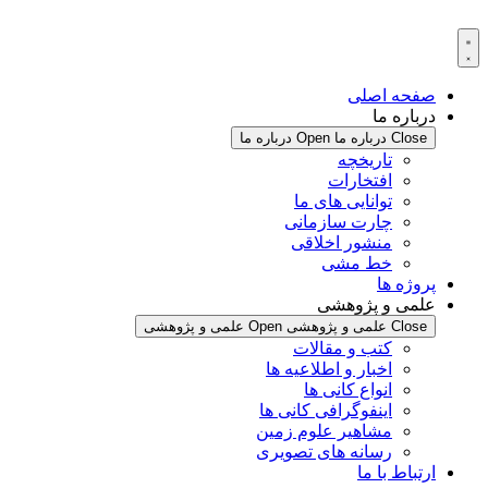
پرش
به
محتوا
صفحه اصلی
درباره ما
Close درباره ما
Open درباره ما
تاریخچه
افتخارات
توانایی های ما
چارت سازمانی
منشور اخلاقی
خط مشی
پروژه ها
علمی و پژوهشی
Close علمی و پژوهشی
Open علمی و پژوهشی
کتب و مقالات
اخبار و اطلاعیه ها
انواع کانی ها
اینفوگرافی کانی ها
مشاهیر علوم زمین
رسانه های تصویری
ارتباط با ما