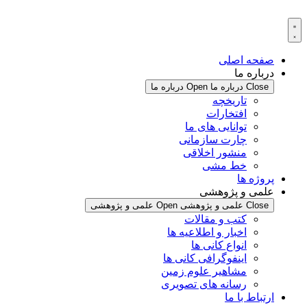
پرش
به
محتوا
صفحه اصلی
درباره ما
Close درباره ما
Open درباره ما
تاریخچه
افتخارات
توانایی های ما
چارت سازمانی
منشور اخلاقی
خط مشی
پروژه ها
علمی و پژوهشی
Close علمی و پژوهشی
Open علمی و پژوهشی
کتب و مقالات
اخبار و اطلاعیه ها
انواع کانی ها
اینفوگرافی کانی ها
مشاهیر علوم زمین
رسانه های تصویری
ارتباط با ما