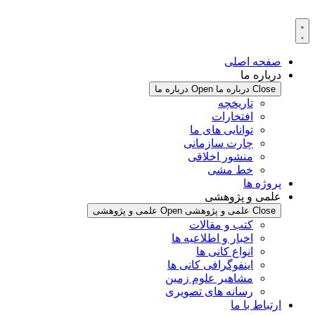
پرش
به
محتوا
صفحه اصلی
درباره ما
Close درباره ما
Open درباره ما
تاریخچه
افتخارات
توانایی های ما
چارت سازمانی
منشور اخلاقی
خط مشی
پروژه ها
علمی و پژوهشی
Close علمی و پژوهشی
Open علمی و پژوهشی
کتب و مقالات
اخبار و اطلاعیه ها
انواع کانی ها
اینفوگرافی کانی ها
مشاهیر علوم زمین
رسانه های تصویری
ارتباط با ما