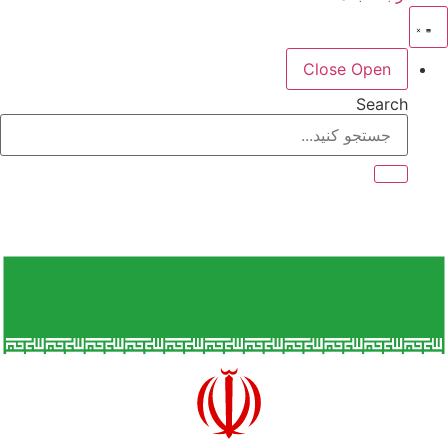
Close
Open
Search