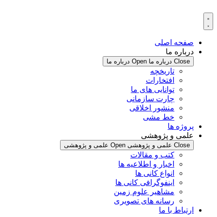
پرش
به
محتوا
صفحه اصلی
درباره ما
Close درباره ما
Open درباره ما
تاریخچه
افتخارات
توانایی های ما
چارت سازمانی
منشور اخلاقی
خط مشی
پروژه ها
علمی و پژوهشی
Close علمی و پژوهشی
Open علمی و پژوهشی
کتب و مقالات
اخبار و اطلاعیه ها
انواع کانی ها
اینفوگرافی کانی ها
مشاهیر علوم زمین
رسانه های تصویری
ارتباط با ما