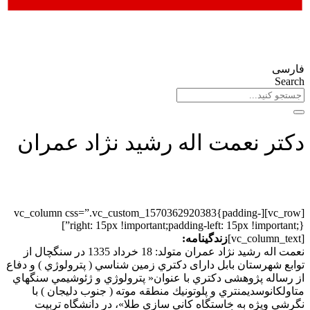
فارسی
Search
دکتر نعمت اله رشید نژاد عمران
[vc_row][vc_column css=”.vc_custom_1570362920383{padding-
right: 15px !important;padding-left: 15px !important;}”]
[vc_column_text]
زندگینامه:
نعمت اله رشید نژاد عمران متولد: 18 خرداد 1335 در سنگچال از
توابع شهرستان بابل دارای دكتري زمين شناسي ( پترولوژي ) و دفاع
از رساله پژوهشی دكتري با عنوان« پترولوژي و ژئوشيمي سنگهاي
متاولكانوسديمنتري و پلوتونيك منطقه موته ( جنوب دليجان ) با
نگرشي ويژه به خاستگاه كاني سازي طلا»، در دانشگاه تربيت