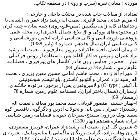
موردی: معادن نقره (سرب و روی) در منطقه تکاب.
تعدادی از مقالات چاپ شده در مجلات داخلی و خارجی:
1- مريم عبدی، مجيد قادری، نعمت اله رشيد نژاد عمران، آشنايی با
رخدادهای کانه زايی تنگستن (مس-قلع-روی) چينه سان – چينه کران
در محدوده های بووکی و آق بلاغ، شمال باختری ازنا، مجله علمی
پژوهشی بلورشناسی و کانی شناسی ايران، انجمن بلورشناسی و
کانی شناسی ايران سال هفدهم، شماره 3 (پاييز 1388)
2- پیمان افضل ،احمد خاکزاده ،پرویز معارف‌وند ، نعمت اله رشيد
نژاد عمران و یونس فداکار القلند یس ، استفاده از روش فرکتالی
عیار – حجم در جدایش زون ها در کانسار های پورفیری ، فصلنامه
علوم زمين، شماره 78 (زمستان 89)
3- مهراج آقا زاده ، محمد هاشم امامی حسین معین وزیری ، نعمت
اله رشيد نژاد عمران و آنتونیو کاسترو ،پلو تنیسم شوشونیتی
،آداکیتی ( C- type) و لامپروفیری پس از برخورد در توده خانکندی،
ارسباران (شمال باختر ایران)، فصلنامه علوم زمين، شماره 78
(زمستان 89)
4-بهناز حسینی منصور قربانی، سید محمد پور معافی، نعمت اله
رشیدنژاد عمران، سن یابی و تحولات آذرین و دگرگونی تاقدیس کوه
سفید توتک در زون سنندج-سیرجان جنوبی، فصلنامه زمین شناسی
ایران، شماره هفدهم (بهار 1390)
5- شیرین گل کرم، نعمت اله رشیدنژاد عمران، فریبرز مسعودی،
قربان وهاب زاده، گرانیت زریگان ماگمایی یا متاسوماتیک، نشریه ی
علوم دانشگاه تربیت معلم، جلد 10 شماره 2 (تابستان 1391)