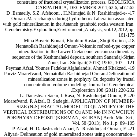
constraints of fractional crystallization process, GEOLIGICA
CARPATHICA, DECEMBER 2011,62.6,547-562
17- D .Esmaeily. S.Z. Afshooni , H.Mirnejad & N. Rashidnejad-e-
Omran .Mass changes during hydrothermal alteration associated
with gold mineralization in the Astaneh granitoid rocks,western Iran.
Geochemistry:Exploration,Environment ,Analysis, vol.12,2012,pp.
161-175
18- Mina Boveiri Konari, Ebrahim Rastad, Shoji Kojima,
Nematollah Rashidnejad Omran-Volcanic redbed-type copper
mineralization in the Lower Cretaceous volcano-sedimentary
sequence of the Keshtmahaki deposit, southern Sanandaj-Sirjan
Zone, Iran. Stuttgart( 2013) 190/2, 107 – 121
19- Peyman Afzal, Younes Fadakar Alghalandis, Ahmad Khakzad,
Parviz Moarefvand, Nematollah Rashidnejad Omran-Delineation of
mineralization zones in porphyry Cu deposits by fractal
concentration–volume modeling. Journal of Geochemical
Exploration 108 (2011) 220-232.
20- L. Daneshvar Saein, I. Rasa, N. Rashidnejad Omran, P.
Moarefvand, P. Afzal, B. Sadeghi, APPLICATION OF NUMBER-
SIZE (N-S) FRACTAL MODEL TO QUANTIFY OF THE
VERTICAL DISTRIBUTIONS OF Cu AND Mo IN NOWCHUN
PORPHYRY DEPOSIT (KERMAN, SE IRAN).Arch. Min. Sci.,
Vol. 58 (2013), No 1, p. 89–105
21- P. Afzal, H. Dadashzadeh Ahari, N. Rashidnejad Omran, F.
Aliyari- Delineation of gold mineralized zones using concentration–