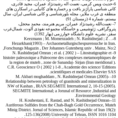
6-حدیث ویس کرمی، نعمت اله رشیدنژاد عمران، مجید قادری،
کانی شناسی پاراژنز بافت و رخساره های کانیایی در اسکارن های
منطقه ی غرب ملایر، مجله بلورشناسی و کانی شناسی ایران، سال
بیستم، شماره 4 (زمستان 91)
7- نعمت‌الله رشیدنژاد عمران، مریم هنرمند، محمد محجل،
پتروگرافی، ژئوشیمی و خاستگاه مجموعه نفوذی آلوت، شمال‌غرب
سقز، نشریه علوم دانشگاه خوارزمی (بهار 1392)
8-. Keezmann ; M. Momenzadeh ; N. Rashidnejad ; Z .
Hezarkhani(1993) – Archaometallurgischespurensuche in Iran.
Forschungs Magazin , Der Johannes Gutenberg univ . Mainz, No:2,
9- N. Rashidnejad Omran ; et al. ( 2002 ) – Litostratigraphie et
histoire paleozoique a Paleocene des complexes metamorphiques de
la region de muteh , zone de Sanandaj- Sirjan (Iran meridional ).
C.R. Geoscience O ( 2002 ) 1-8 , Academie des science/ Editions
scientifiques et medicales Elsevier SAS.
10- M. Akbari moghaddam , N. Rashidnejad Omran (2005)-
Relationship between petrology of granitoids and mineralization in
NW of Kashan , IRAN.SEGMITE International 2, 10-15 (2005).
SEGMITE International; a Jorunal of Resource ,Industrial and
Environmental Geology.
11-H. Kouhestani, E. Rastad, and N. Rashidnejad Omran-
Auriferous Sulfides from the Chah-Bagh Gold Occurrence, Muteh
Minig District. Jornal of Sciences, Islamic Republic of Iran 19(2):
125-136(2008) University of Tehran, ISSN 1016 1104.