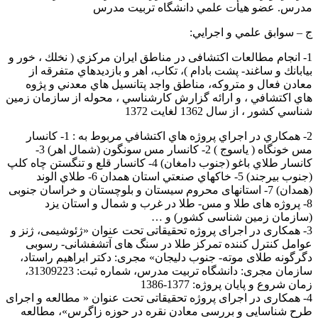
مدرس. عضو هيأت علمي دانشگاه تربيت مدرس
ج – سوابق علمي و اجرايي:
1- انجام مطالعات اكتشافی در مناطق ايران مركزي ( نخلك ، خور و
بيابانك و ساغند- پشت بادام )، تكاب، اهر و بازديدهاي متفرقه از
معادن فعال و متروكه، مناطق واجد پتانسيل هاي معدني و پژوه
هاي اكتشافي ، و ارائه گزارش كارشناسي ، محوله از سازمان زمين
شناسي كشور ، از سال 1362 لغايت 1372
2- همكاري در اجراي پروژه هاي اكتشافي مربوط به : 1- كانسار
مس خونگاه ( ياسوج ) 2- كانسار مس سونگون (شمال اهر) 3-
كانسار طلاي باغو (جنوب دامغان) 4- كانسار قلع و تنگستن چاه كلپ
(جنوب بيرجند) 5- خاكهاي صنعتي استان همدان 6- طلاي الوند
(همدان) 7- استانهای محروم سيستان و بلوچستان و خراسان جنوبی
8- پروژه های طلا و مس- طلا در غرب و شمال و استان يزد
(سازمان زمین شناسی کشور) و …
3- همکاری در اجرای پروژه تحقيقاتی تحت عنوان «ژئوشيمی، ژنز و
عوامل کنترل کننده تمرکز طلا در سنگ های آتشفشانی- رسوبی
دگرگونه طلای موته- جنوب دليجان» مجری: دکتر ابراهيم راستاد،
سازمان مجری: دانشگاه تربيت مدرس، شماره ثبت: 31309223،
زمان شروع و پایان پروژه: 1377-1386
4- همکاری در اجرای پروژه تحقیقاتی تحت عنوان « مطالعه و اجرای
طرح شناسايی و بررسی معادن نقره در حوزه زاگرس»، مطالعه