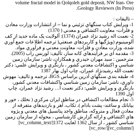
volume fractal model in Qolqoleh gold deposit, NW Iran- Ore
Geology Reviewes (In Press).
– تاليفات :
1- ويرايش كتاب سنگهاي تزئيني و نما ‹‹ از انتشارات وزارت معادن
و فلزات- معاونت اكتشافي و معدني ( 1370)
2- نعمت اله رشيد نژاد عمران (1374): آلولايت يک ماده جديد از کف
آلومينيوم (ويژگيها و کاربردهاي صنعتي( ترجمه اطلاعات جمع آوري
شده، وزارت معادن و فلزات- معاونت معدني و فرآوري مواد.
3- مقدمه اي بر فرآيندهاي كانه ساز، تأليف: لورنس راب (2005).
مترجمين : سيد مهران حيدري و همكاران، ناشر: سازمان زمين
شناسي و اكتشافات معدني كشور ، بازنگري و ويرايش علمي: دکتر
نعمت الله رشيدنژاد عمران، چاپ اول بهار 1387
4- طبقه بندي سنگهاي آذرين براساس BGS، ترجمه و تاليف: مهوش
داوري، ناشر: سازمان زمين شناسي واکتشافات معدني کشور،
بازنگري و ويرايش علمي: دکتر نعمت ا… رشيد نژاد عمران، چاپ
اول 1390
5- نجام مطالعات اكتشافي در مناطق ايران مركزي ( نخلك ، خور و
بيابانك و ساغند- پشت بادام )، تكاب، اهر و بازديدهاي متفرقه از
معادن فعال و متروكه، مناطق واجد پتانسيل هاي معدني و پژوه
هاي اكتشافي و ارائه گزارش كارشناسي ، محوله از سازمان زمين
شناسي كشور ، از سال 1362 لغايت 1372[/vc_column_text]
[/vc_column][/vc_row]