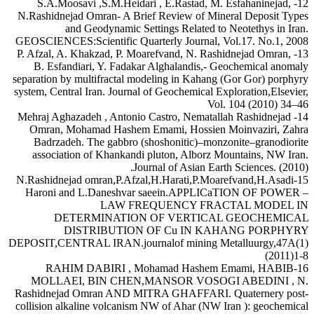
12- S.A.Moosavi ,S.M.Heidari , E.Rastad, M. Esfahaninejad,
N.Rashidnejad Omran- A Brief Review of Mineral Deposit Types
and Geodynamic Settings Related to Neotethys in Iran.
GEOSCIENCES:Scientific Quarterly Journal, Vol.17. No.1, 2008
13- P. Afzal, A. Khakzad, P. Moarefvand, N. Rashidnejad Omran,
B. Esfandiari, Y. Fadakar Alghalandis,- Geochemical anomaly
separation by multifractal modeling in Kahang (Gor Gor) porphyry
system, Central Iran. Journal of Geochemical Exploration,Elsevier,
Vol. 104 (2010) 34–46
14- Mehraj Aghazadeh , Antonio Castro, Nematallah Rashidnejad
Omran, Mohamad Hashem Emami, Hossien Moinvaziri, Zahra
Badrzadeh. The gabbro (shoshonitic)–monzonite–granodiorite
association of Khankandi pluton, Alborz Mountains, NW Iran.
Journal of Asian Earth Sciences. (2010).
15-N.Rashidnejad omran,P.Afzal,H.Harati,P.Moarefvand,H.Asadi
Haroni and L.Daneshvar saeein.APPLICaTION OF POWER –
LAW FREQUENCY FRACTAL MODEL IN
DETERMINATION OF VERTICAL GEOCHEMICAL
DISTRIBUTION OF Cu IN KAHANG PORPHYRY
DEPOSIT,CENTRAL IRAN.journalof mining Metalluurgy,47A(1)
(2011)1-8
16-RAHIM DABIRI , Mohamad Hashem Emami, HABIB
MOLLAEI, BIN CHEN,MANSOR VOSOGI ABEDINI , N.
Rashidnejad Omran AND MITRA GHAFFARI. Quaternery post-
collision alkaline volcanism NW of Ahar (NW Iran ): geochemical