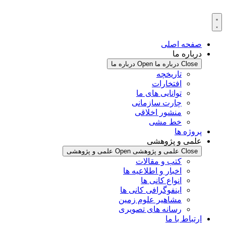
پرش
به
محتوا
صفحه اصلی
درباره ما
Close درباره ما
Open درباره ما
تاریخچه
افتخارات
توانایی های ما
چارت سازمانی
منشور اخلاقی
خط مشی
پروژه ها
علمی و پژوهشی
Close علمی و پژوهشی
Open علمی و پژوهشی
کتب و مقالات
اخبار و اطلاعیه ها
انواع کانی ها
اینفوگرافی کانی ها
مشاهیر علوم زمین
رسانه های تصویری
ارتباط با ما