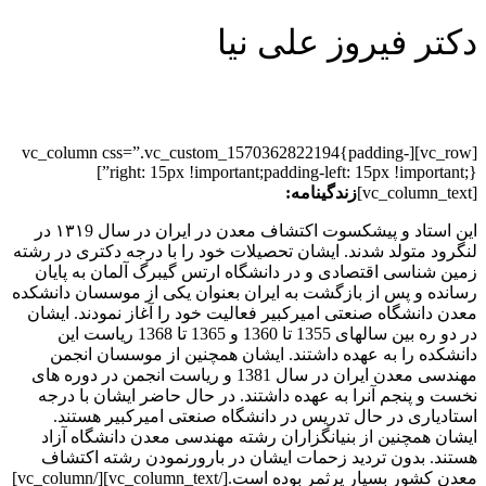
دکتر فیروز علی نیا
[vc_row][vc_column css=”.vc_custom_1570362822194{padding-
right: 15px !important;padding-left: 15px !important;}”]
[vc_column_text]
زندگینامه
:
این استاد و پیشکسوت اکتشاف معدن در ایران در سال ۱۳۱9 در
لنگرود متولد شدند. ایشان تحصیلات خود را با درجه دکتری در رشته
زمین شناسی اقتصادی و در دانشگاه ارتس گیبرگ آلمان به پایان
رسانده و پس از بازگشت به ایران بعنوان یکی از موسسان دانشکده
معدن دانشگاه صنعتی امیرکبیر فعالیت خود را آغاز نمودند. ایشان
در دو ره بین سالهای 1355 تا 1360 و 1365 تا 1368 ریاست این
دانشکده را به عهده داشتند. ایشان همچنین از موسسان انجمن
مهندسی معدن ایران در سال 1381 و ریاست انجمن در دوره های
نخست و پنجم آنرا به عهده داشتند. در حال حاضر ایشان با درجه
استادیاری در حال تدریس در دانشگاه صنعتی امیرکبیر هستند.
ایشان همچنین از بنیانگزاران رشته مهندسی معدن دانشگاه آزاد
هستند. بدون تردید زحمات ایشان در بارورنمودن رشته اکتشاف
معدن کشور بسیار پرثمر بوده است.[/vc_column_text][/vc_column]