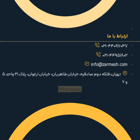
ارتباط با ما
021-44097047
021-44951802
info@zarmesh.com
تهران، فلکه دوم صادقیه، خیابان طاهریان، خیابان ارغوان، پلاک 21 واحد 5
و 6
Whatsapp