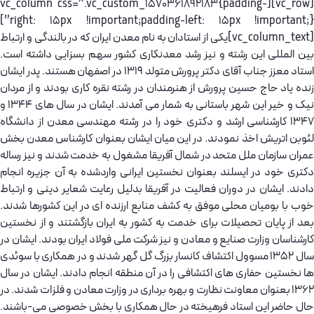
[vc_row][vc_column css=”.vc_custom_1570361892183{padding-
right: 15px !important;padding-left: 15px !important;}”]
[vc_column_text]یکی از استادان به نام معدن ایران که در بالندگی و ارتباط
ن المللی این رشته و نیز رشد معدنکاری کشور سهم بسزایی داشته است.
استاد معزز جناب آقای دکتر پرورش متولد 1319 در اصفهان هستند. پدر ایشان
ده یاد حاج حسین پرورش از هنرمندان در رشته نقره کاری بودند و از مردان
نیک و خیر این شهر باستانی به شمار می آمدند. ایشان در سال های 1344 و
1347 کارشناسی ارشد و دکتری خود را در رشته مهندسی معدن از دانشگاه
وبن اتریش اخذ نمودند. در این میان ایشان بعنوان کارشناس معدن بخش
ران سازمان ملل متحد در شمال آفریقا مشغول به خدمت شدند و نیز رساله
تری خود در ایسلند بعنوان نخستین ایرانی واردشده به آن جزیره انجام
دند. ایشان در دوران فعالیت در آفریقا بدلیل رعایت شعایر دینی و ارتباط
ب با بومیان محلی موفق به کشف منابع ارزنده ای در این کشورها شدند.
د از پایان تحصیلات برای خدمت به کشور به ایران بازگشتند و از نخستین
رشناسان وزارت صنایع و معادن و نیز شرکت ملی فولاد ایران بودند. ایشان در
سال 1352 مسوول اکتشاف کانسار بزرگ گل گهر شدند و در همکاری با سوئدی
 نخستین حفاری های اکتشافی را در آن منطقه انجام دادند. ایشان در سال
1362 بعنوان معاونت نظارت و بهره برداری در وزارت معادن و فلزات شدند. در
ال حاضر این استاد فرهیخته در حال همکاری با بخش خصوصی می-باشند.