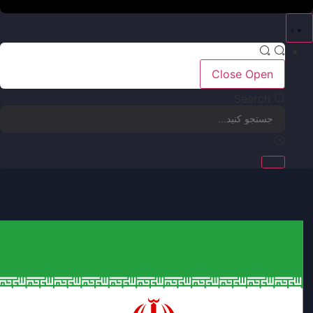
Close
Open
Search