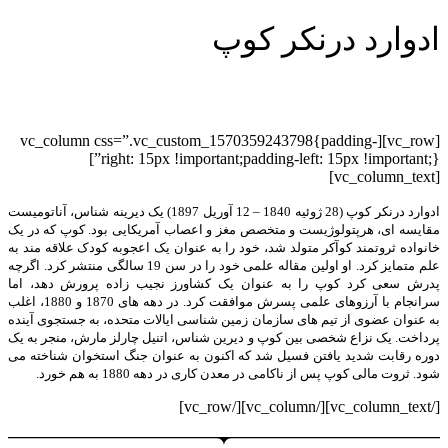
ادوارد درنکر کوپ
[vc_row][vc_column css=”.vc_custom_1570359243798{padding-
right: 15px !important;padding-left: 15px !important;}”]
[vc_column_text]
ادوارد درنکر کوپ (28 ژوئیه 1840 – 12 آوریل 1897) یک دیرینه شناس، آناتومیست
مقایسه ای، هرپتولوژیست و متخصص مغز و اعصاب آمریکایی بود. کوپ که در یک
خانواده ثروتمند کوآکر متولد شد، خود را به عنوان یک اعجوبه کودک علاقه مند به
علم متمایز کرد. او اولین مقاله علمی خود را در سن 19 سالگی منتشر کرد. اگرچه
پدرش سعی کرد کوپ را به عنوان یک کشاورز نجیب زاده پرورش دهد، اما
سرانجام با آرزوهای علمی پسرش موافقت کرد. در دهه های 1870 و 1880، اغلب
به عنوان عضوی از تیم های سازمان زمین شناسی ایالات متحده، به جستجوی آینده
پرداخت. یک نزاع شخصی بین کوپ و دیرین شناس، اتنیل چارلز مارش، منجر به یک
دوره رقابت شدید یافتن فسیل شد که اکنون به عنوان جنگ استخوان شناخته می
شود. ثروت مالی کوپ پس از ناکامی در معدن کاری در دهه 1880 به هم خورد.
[/vc_column_text][/vc_column][/vc_row]