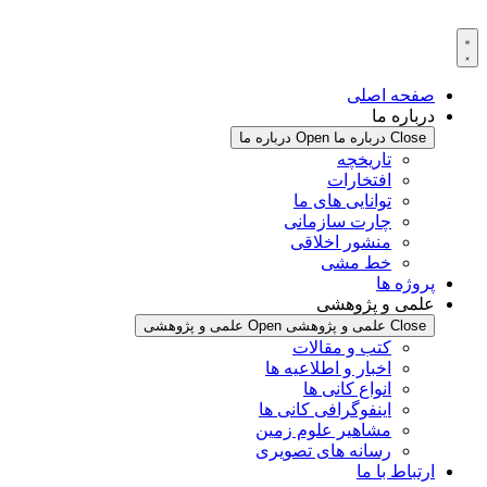
پرش
به
محتوا
صفحه اصلی
درباره ما
Close درباره ما
Open درباره ما
تاریخچه
افتخارات
توانایی های ما
چارت سازمانی
منشور اخلاقی
خط مشی
پروژه ها
علمی و پژوهشی
Close علمی و پژوهشی
Open علمی و پژوهشی
کتب و مقالات
اخبار و اطلاعیه ها
انواع کانی ها
اینفوگرافی کانی ها
مشاهیر علوم زمین
رسانه های تصویری
ارتباط با ما