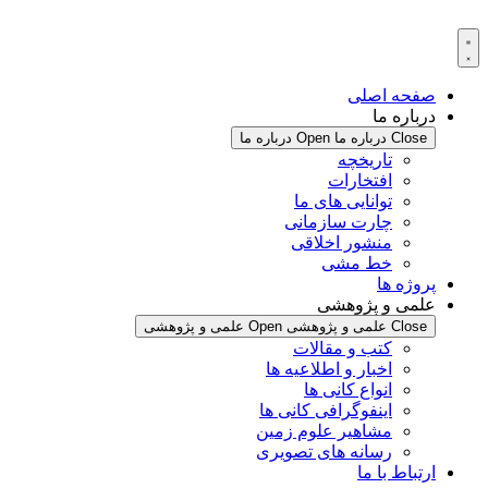
پرش
به
محتوا
صفحه اصلی
درباره ما
Close درباره ما
Open درباره ما
تاریخچه
افتخارات
توانایی های ما
چارت سازمانی
منشور اخلاقی
خط مشی
پروژه ها
علمی و پژوهشی
Close علمی و پژوهشی
Open علمی و پژوهشی
کتب و مقالات
اخبار و اطلاعیه ها
انواع کانی ها
اینفوگرافی کانی ها
مشاهیر علوم زمین
رسانه های تصویری
ارتباط با ما