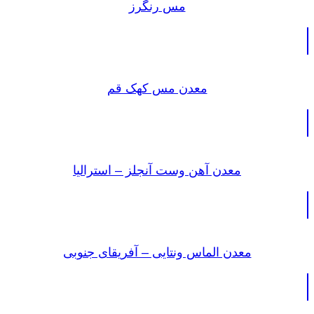
مس رنگرز
معدن مس کهک قم
معدن آهن وست آنجلز – استرالیا
معدن الماس ونتایی – آفریقای جنوبی