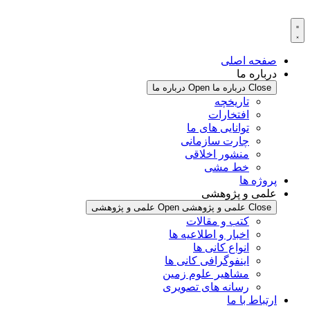
پرش
به
محتوا
صفحه اصلی
درباره ما
Close درباره ما
Open درباره ما
تاریخچه
افتخارات
توانایی های ما
چارت سازمانی
منشور اخلاقی
خط مشی
پروژه ها
علمی و پژوهشی
Close علمی و پژوهشی
Open علمی و پژوهشی
کتب و مقالات
اخبار و اطلاعیه ها
انواع کانی ها
اینفوگرافی کانی ها
مشاهیر علوم زمین
رسانه های تصویری
ارتباط با ما