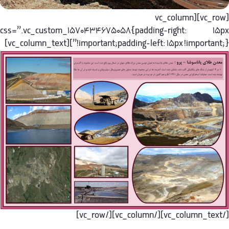
[vc_row][vc_column
css=”.vc_custom_1570434675058{padding-right: 15p
!important;padding-left: 15px !important;}”][vc_column_tex
[/vc_column_text]