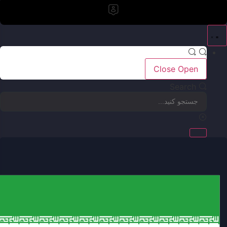
Close
Open
Search