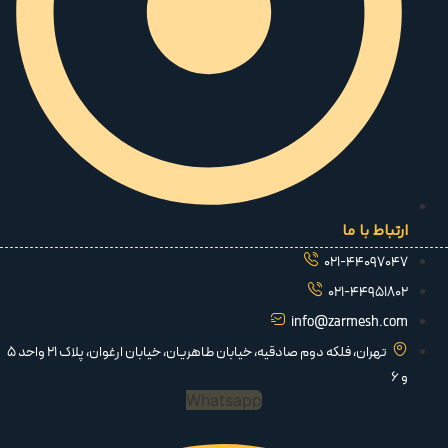
ارتباط با ما
021-44097047
021-44951802
info@zarmesh.com
تهران، فلکه دوم صادقیه، خیابان طاهریان، خیابان ارغوان، پلاک 21 واحد 5
و 6
Whatsapp