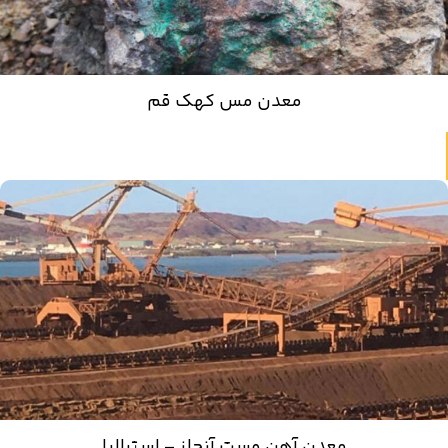
معدن مس کهک قم
معدن آهن وست آنجلز – استرالیا